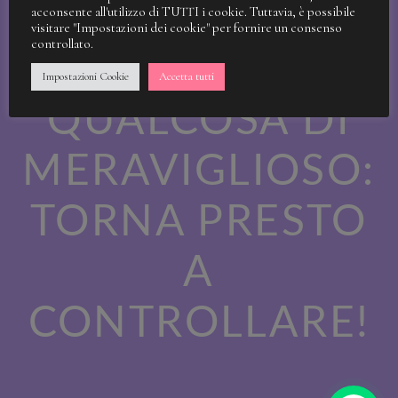
STIAMO
acconsente all'utilizzo di TUTTI i cookie. Tuttavia, è possibile
visitare "Impostazioni dei cookie" per fornire un consenso
controllato.
LAVORANDO A
Impostazioni Cookie
Accetta tutti
QUALCOSA DI
MERAVIGLIOSO:
TORNA PRESTO
A
CONTROLLARE!