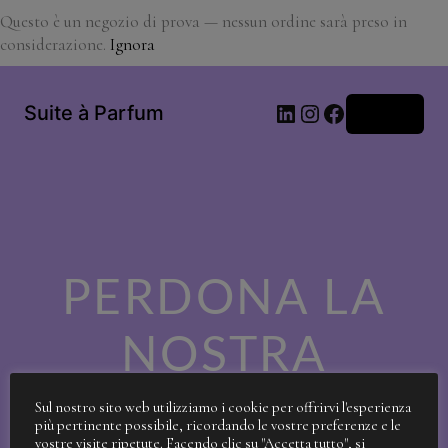
Questo è un negozio di prova — nessun ordine sarà preso in
considerazione.
Ignora
LinkedIn
Instagram
Facebook
Suite à Parfum
Accedi
PERDONA LA
NOSTRA
SPORCIZIA!
Sul nostro sito web utilizziamo i cookie per offrirvi l'esperienza
più pertinente possibile, ricordando le vostre preferenze e le
vostre visite ripetute. Facendo clic su "Accetta tutto", si