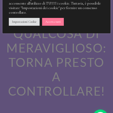
STIAMO
acconsente all'utilizzo di TUTTI i cookie. Tuttavia, è possibile
visitare "Impostazioni dei cookie" per fornire un consenso
controllato.
LAVORANDO A
Impostazioni Cookie
Accetta tutti
QUALCOSA DI
MERAVIGLIOSO:
TORNA PRESTO
A
CONTROLLARE!