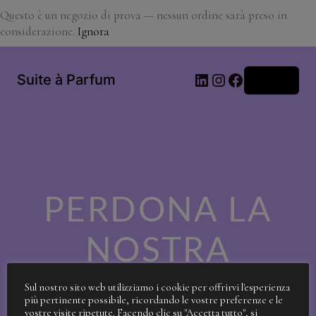
Questo è un negozio di prova — nessun ordine sarà preso in
considerazione.
Ignora
LinkedIn
Instagram
Facebook
Suite à Parfum
Accedi
PERDONA LA
NOSTRA
SPORCIZIA!
Sul nostro sito web utilizziamo i cookie per offrirvi l'esperienza
più pertinente possibile, ricordando le vostre preferenze e le
vostre visite ripetute. Facendo clic su "Accetta tutto", si