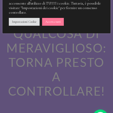
STIAMO
acconsente all'utilizzo di TUTTI i cookie. Tuttavia, è possibile
visitare "Impostazioni dei cookie" per fornire un consenso
controllato.
LAVORANDO A
Impostazioni Cookie
Accetta tutti
QUALCOSA DI
MERAVIGLIOSO:
TORNA PRESTO
A
CONTROLLARE!