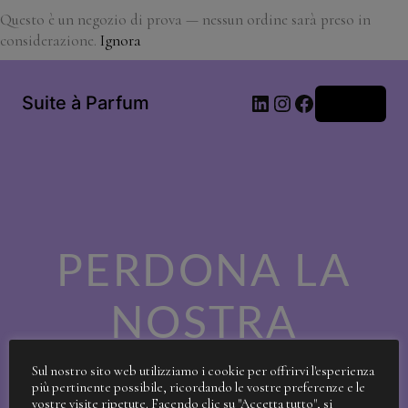
Questo è un negozio di prova — nessun ordine sarà preso in
considerazione.
Ignora
LinkedIn
Instagram
Facebook
Suite à Parfum
Accedi
PERDONA LA
NOSTRA
SPORCIZIA!
Sul nostro sito web utilizziamo i cookie per offrirvi l'esperienza
più pertinente possibile, ricordando le vostre preferenze e le
vostre visite ripetute. Facendo clic su "Accetta tutto", si