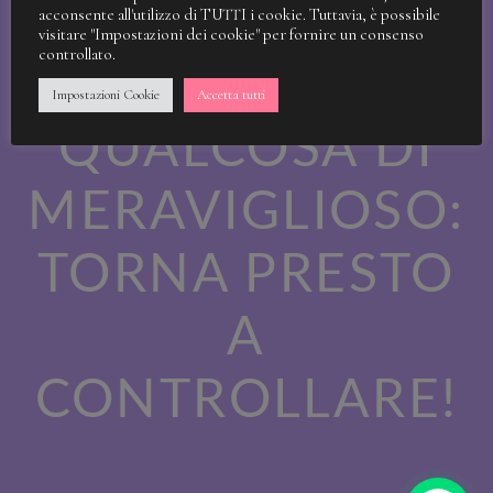
STIAMO
acconsente all'utilizzo di TUTTI i cookie. Tuttavia, è possibile
visitare "Impostazioni dei cookie" per fornire un consenso
controllato.
LAVORANDO A
Impostazioni Cookie
Accetta tutti
QUALCOSA DI
MERAVIGLIOSO:
TORNA PRESTO
A
CONTROLLARE!