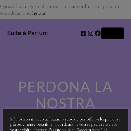
Questo è un negozio di prova — nessun ordine sarà preso in
considerazione.
Ignora
LinkedIn
Instagram
Facebook
Suite à Parfum
Accedi
PERDONA LA
NOSTRA
SPORCIZIA!
Sul nostro sito web utilizziamo i cookie per offrirvi l'esperienza
più pertinente possibile, ricordando le vostre preferenze e le
vostre visite ripetute. Facendo clic su "Accetta tutto", si