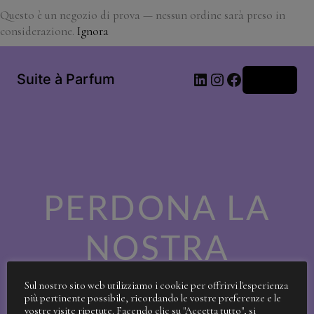
Questo è un negozio di prova — nessun ordine sarà preso in
considerazione.
Ignora
LinkedIn
Instagram
Facebook
Suite à Parfum
Accedi
PERDONA LA
NOSTRA
SPORCIZIA!
Sul nostro sito web utilizziamo i cookie per offrirvi l'esperienza
più pertinente possibile, ricordando le vostre preferenze e le
vostre visite ripetute. Facendo clic su "Accetta tutto", si