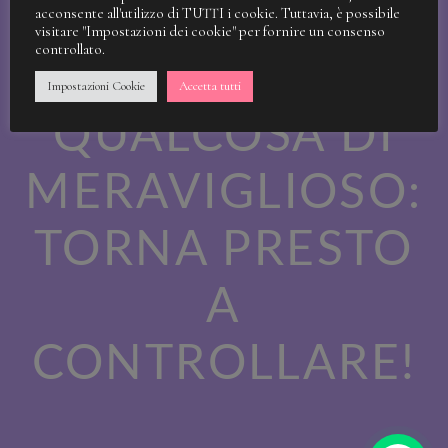
STIAMO
acconsente all'utilizzo di TUTTI i cookie. Tuttavia, è possibile
visitare "Impostazioni dei cookie" per fornire un consenso
controllato.
LAVORANDO A
Impostazioni Cookie
Accetta tutti
QUALCOSA DI
MERAVIGLIOSO:
TORNA PRESTO
A
CONTROLLARE!