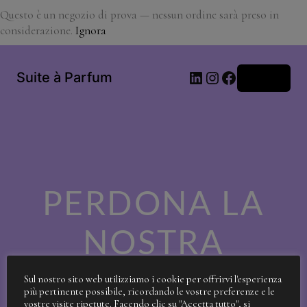
Questo è un negozio di prova — nessun ordine sarà preso in
considerazione.
Ignora
LinkedIn
Instagram
Facebook
Suite à Parfum
Accedi
PERDONA LA
NOSTRA
SPORCIZIA!
Sul nostro sito web utilizziamo i cookie per offrirvi l'esperienza
più pertinente possibile, ricordando le vostre preferenze e le
vostre visite ripetute. Facendo clic su "Accetta tutto", si