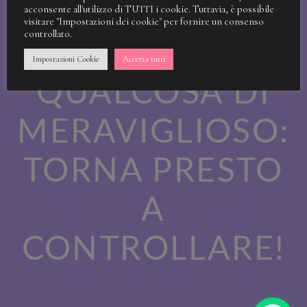
STIAMO
acconsente all'utilizzo di TUTTI i cookie. Tuttavia, è possibile
visitare "Impostazioni dei cookie" per fornire un consenso
controllato.
LAVORANDO A
Impostazioni Cookie
Accetta tutti
QUALCOSA DI
MERAVIGLIOSO:
TORNA PRESTO
A
CONTROLLARE!