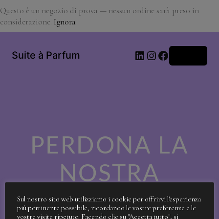
Questo è un negozio di prova — nessun ordine sarà preso in
considerazione.
Ignora
LinkedIn
Instagram
Facebook
Suite à Parfum
Accedi
PERDONA LA
NOSTRA
SPORCIZIA!
Sul nostro sito web utilizziamo i cookie per offrirvi l'esperienza
più pertinente possibile, ricordando le vostre preferenze e le
vostre visite ripetute. Facendo clic su "Accetta tutto", si