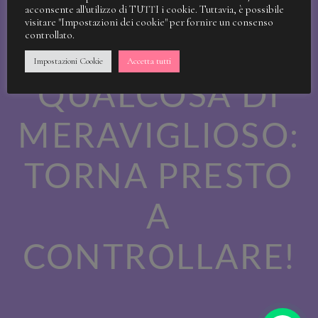
STIAMO
acconsente all'utilizzo di TUTTI i cookie. Tuttavia, è possibile
visitare "Impostazioni dei cookie" per fornire un consenso
controllato.
LAVORANDO A
Impostazioni Cookie
Accetta tutti
QUALCOSA DI
MERAVIGLIOSO:
TORNA PRESTO
A
CONTROLLARE!