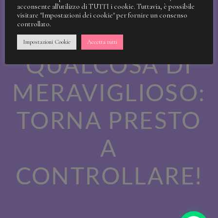
STIAMO
acconsente all'utilizzo di TUTTI i cookie. Tuttavia, è possibile
visitare "Impostazioni dei cookie" per fornire un consenso
controllato.
LAVORANDO A
Impostazioni Cookie
Accetta tutti
QUALCOSA DI
MERAVIGLIOSO:
TORNA PRESTO
A
CONTROLLARE!