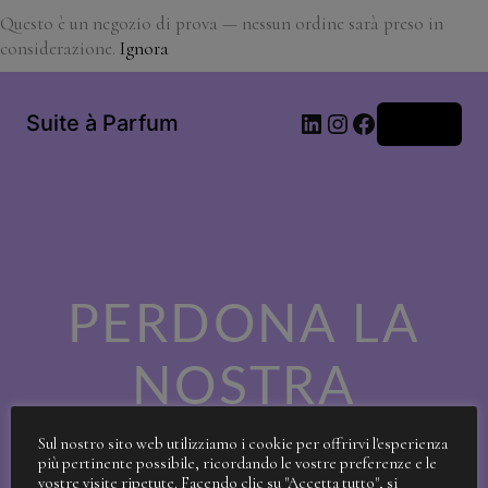
Questo è un negozio di prova — nessun ordine sarà preso in
considerazione.
Ignora
LinkedIn
Instagram
Facebook
Suite à Parfum
Accedi
PERDONA LA
NOSTRA
SPORCIZIA!
Sul nostro sito web utilizziamo i cookie per offrirvi l'esperienza
più pertinente possibile, ricordando le vostre preferenze e le
vostre visite ripetute. Facendo clic su "Accetta tutto", si